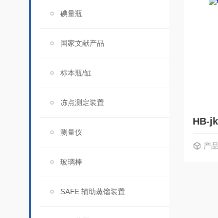
碘量瓶
国家文献产品
标本瓶/缸
冻点测定装置
HB-
测量仪
产
玻璃棒
SAFE 辅助蒸馏装置