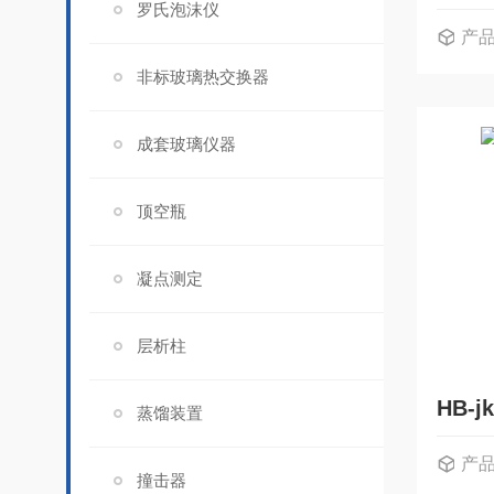
罗氏泡沫仪
产
非标玻璃热交换器
成套玻璃仪器
顶空瓶
凝点测定
层析柱
HB-
蒸馏装置
产
撞击器