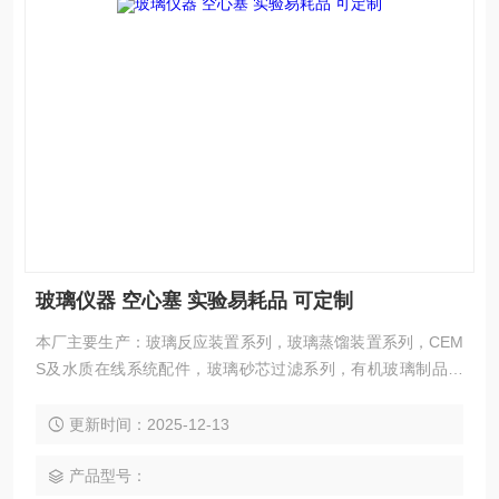
玻璃仪器 空心塞 实验易耗品 可定制
本厂主要生产：玻璃反应装置系列，玻璃蒸馏装置系列，CEM
S及水质在线系统配件，玻璃砂芯过滤系列，有机玻璃制品系
列，玻璃精馏装置系列，特贵玻璃容器系列，石英玻璃仪器系
列，玻璃成套仪器系列，玻璃镀银及高真空仪器系列，标准口/
更新时间：2025-12-13
内外螺丝口/法兰口/球磨口相关仪器
产品型号：