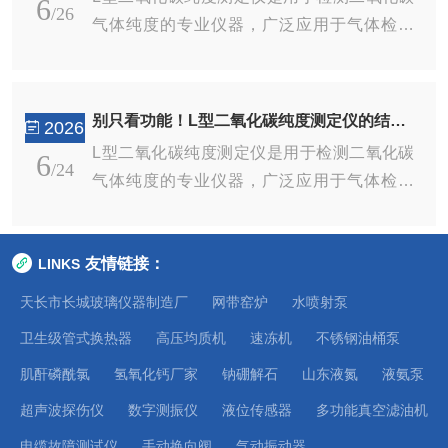
6
于高纯物料、精细化工、医药合成等对洁净度
/26
设...
气体纯度的专业仪器，广泛应用于气体检测
要求严苛的工艺场景。相较于不锈钢、石墨换
站、啤酒厂及碳酸饮料生产等领域。该仪器主
热器，玻璃换热元件抗氧化、不易结垢，清洗
要采用碱液吸收法，通过氢氧化钾（KOH）
便捷。非标定制优势突出，可灵活调整换热面
或*（NaOH）溶液吸收样品气体中的杂质气
积、管路长度、进出口方位、安装尺寸，适配
别只看功能！L型二氧化碳纯度测定仪的结构，才是精准检测的“隐形底气”
2026
体（如氧气、氮气），从而测定二氧化碳的纯
现有生产线改造、小型中试装置、实验室成套
L型二氧化碳纯度测定仪是用于检测二氧化碳
6
度。其测量范围覆盖99.0%至100%，精度分
/24
设...
气体纯度的专业仪器，广泛应用于气体检测
段优化：在99.980%至100%范围内精度可达
站、啤酒厂及碳酸饮料生产等领域。该仪器主
0.001%，在99.80%至99.97%范围内为0.0
要采用碱液吸收法，通过氢氧化钾（KOH）
1%，在99.00%至99.75%范围内为0.05%，是
友情链接：
LINKS
或*（NaOH）溶液吸收样品气体中的杂质气
目前市面上精度最高的二氧化碳纯度测...
体（如氧气、氮气），从而测定二氧化碳的纯
天长市长城玻璃仪器制造厂
网带窑炉
水喷射泵
度。其测量范围覆盖99.0%至100%，精度分
卫生级管式换热器
高压均质机
速冻机
不锈钢油桶泵
段优化：在99.980%至100%范围内精度可达
肌酐磷酰氯
氢氧化钙厂家
钠硼解石
山东液氮
液氨泵
0.001%，在99.80%至99.97%范围内为0.0
1%，在99.00%至99.75%范围内为0.05%，是
超声波探伤仪
数字测振仪
液位传感器
多功能真空滤油机
目前市面上精度最高的二氧化碳纯度测...
电缆故障测试仪
手动换向阀
气动振动器