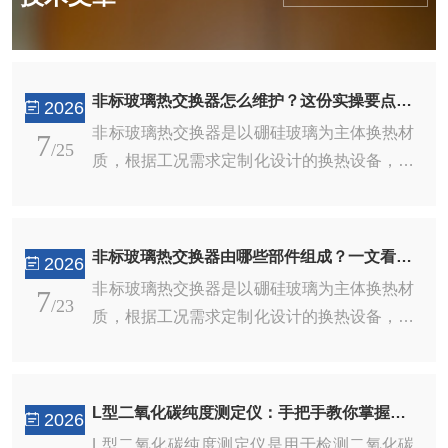
非标玻璃热交换器怎么维护？这份实操要点，帮你省成本！
2026
非标玻璃热交换器是以硼硅玻璃为主体换热材
7
/25
质，根据工况需求定制化设计的换热设备，区
别于标准化通用型号，可按照介质特性、安装
空间、温度及流量参数进行结构调整。玻璃材
质具备优良耐腐蚀性，能够耐受绝大多数酸
非标玻璃热交换器由哪些部件组成？一文看清关键构造
2026
类、有机溶剂，不易产生金属离子污染，适用
非标玻璃热交换器是以硼硅玻璃为主体换热材
7
于高纯物料、精细化工、医药合成等对洁净度
/23
质，根据工况需求定制化设计的换热设备，区
要求严苛的工艺场景。相较于不锈钢、石墨换
别于标准化通用型号，可按照介质特性、安装
热器，玻璃换热元件抗氧化、不易结垢，清洗
空间、温度及流量参数进行结构调整。玻璃材
便捷。非标定制优势突出，可灵活调整换热面
质具备优良耐腐蚀性，能够耐受绝大多数酸
积、管路长度、进出口方位、安装尺寸，适配
L型二氧化碳纯度测定仪：手把手教你掌握操作精髓，轻松搞定精准检测！
2026
类、有机溶剂，不易产生金属离子污染，适用
现有生产线改造、小型中试装置、实验室成套
L型二氧化碳纯度测定仪是用于检测二氧化碳