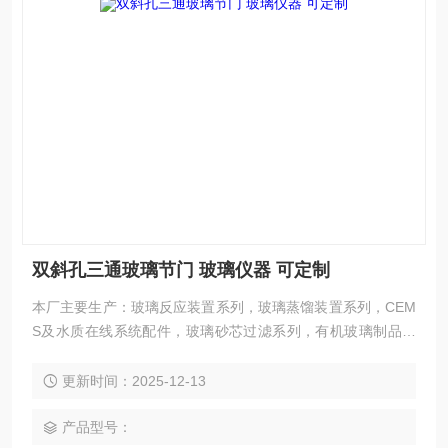
双斜孔三通玻璃节门 玻璃仪器 可定制
本厂主要生产：玻璃反应装置系列，玻璃蒸馏装置系列，CEM
S及水质在线系统配件，玻璃砂芯过滤系列，有机玻璃制品系
列，玻璃精馏装置系列，特贵玻璃容器系列，石英玻璃仪器系
列，玻璃成套仪器系列，玻璃镀银及高真空仪器系列，标准口/
更新时间：2025-12-13
内外螺丝口/法兰口/球磨口相关仪器
产品型号：