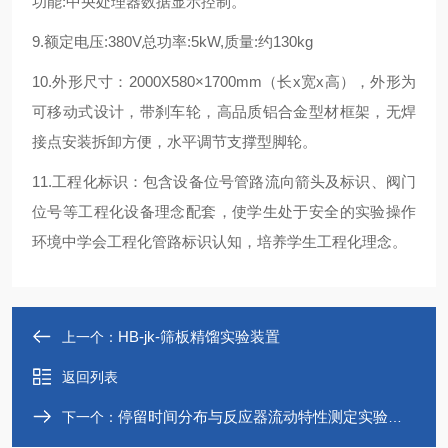
功能
:
中央处理器数据显示控制。
9.额定电压:380V总功率:5kW,质量:约130kg
10.外形尺寸：2000
X
580×1700mm（长x宽x高），外形为
可移动式设计，带刹车轮，高品质铝合金型材框架，无焊
接点安装拆卸方便，水平调节支撑型脚轮。
11.工程化标识：包含设备位号管路流向箭头及标识、阀门
位号等工程化设备理念配套，使学生处于安全的实验操作
环境中学会工程化管路标识认知，培养学生工程化理念。
HB-jk-筛板精馏实验装置
上一个：
返回列表
停留时间分布与反应器流动特性测定实验装置
下一个：