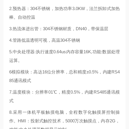
2.预热器：304不锈钢，加热功率3
.
0KW，法兰拆卸式加热
棒。自动控温
3.热流体进出管：304不锈钢材质，DN40，带保温层
4.管路低温透明可视，高温304不锈钢
5.中央处理器:执行速度0
.
64
us
内存容量16K,功能:数据处理
运算。
6模拟模块：高达16位分辨率，总和精度±0.5%，内建RS4
85通讯模式
7.温度模块：分辨率01℃，精度0.5%，内建RS485通讯模
式
8.采用一体机平板触摸电脑，全程数字化触摸屏控制操
作。HM
I
：投射式触控技术，5000万次触摸点，内存2G，