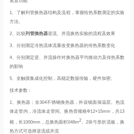
装置功能
1、了解列管换热器结构及流程，掌握给热系数测定的实验
方法。
2、比较
列管換热器
逆流、并流换热实验的流程及效果
3
、
分别测定冷热流体流量改变换热器的传热系数变化
4、分别测定逆、并流操作对换热器平均推动力及传热系数
的影响
5
、
全触摸集成化控制，高稳定数据传输，硬件加密。
技术参数
：
1、换热器：全304不锈钢換热器，外设镜面保温层。热流
体走管内，冷流体走管间。换热管规格Φ12×15mm，共13
2
根，长
1000
mm，总换热面积048m
。2块弓形折流板，换
热方式可选择逆流或并流