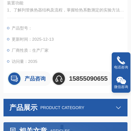
装置功能
1、了解列管换热器结构及流程，掌握给热系数测定的实验方法。
2、比较列管換热器逆流、并流换热实验的流程及效果
3、分别测定冷热流体流量改变换热器的传热系数变化
产品型号：
4、分别测定逆、并流操作对换热器平均推动力及传热系数的影响
5、全触摸集成化控制，高稳定数据传输，硬件加密。
更新时间：2025-12-13
厂商性质：生产厂家
访问量：2035
电话咨询
15855090655
产品咨询
微信咨询
产品展示
PRODUCT CATEGORY
相关文章