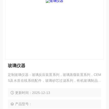
玻璃仪器
定制玻璃仪器：玻璃反应装置系列，玻璃蒸馏装置系列，CEM
S及水质在线系统配件，玻璃砂芯过滤系列，有机玻璃制品系
列，玻璃精馏装置系列，特贵玻璃容器系列，石英玻璃仪器系
列，玻璃成套仪器系列，玻璃镀银及高真空仪器系列，标准口/
更新时间：2025-12-13
内外螺丝口/法兰口/球磨口相关仪器
产品型号：