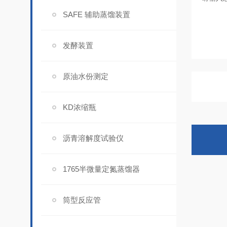
SAFE 辅助蒸馏装置
发酵装置
原油水份测定
KD浓缩瓶
沥青溶解度试验仪
1765半微量定氮蒸馏器
筒型反应管