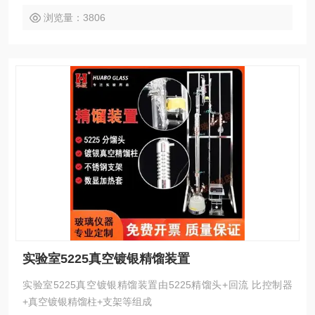
浏览量：3806
实验室5225真空镀银精馏装置
实验室5225真空镀银精馏装置由5225精馏头+回流 比控制器
+真空镀银精馏柱+支架等组成