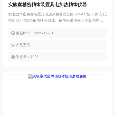
实验室精密精馏装置具电加热精馏仪器
实验室精密精馏装置具电加热精馏仪器由5225精馏头+回流 比
控制器+电加热精馏柱等组成。精馏头采用夹套冷凝和蛇形冷
凝，双重冷却，回流比是通过控制器的时间比来设定，来控制
带磁铁的三角漏斗来回摆动，而满足客户实验需求。 支架安装
更新时间：2025-12-13
简单，方便操作。
产品型号：
浏览量：4228