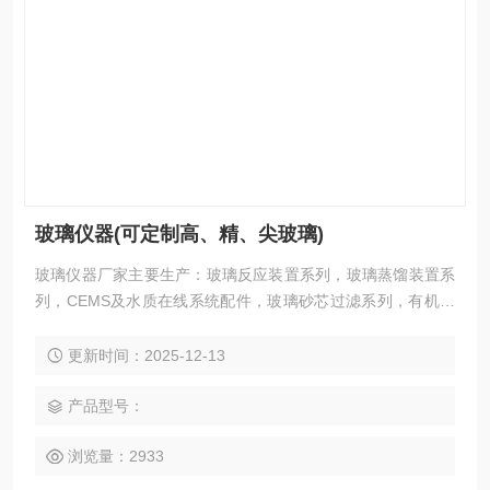
玻璃仪器(可定制高、精、尖玻璃)
玻璃仪器厂家主要生产：玻璃反应装置系列，玻璃蒸馏装置系
列，CEMS及水质在线系统配件，玻璃砂芯过滤系列，有机玻
璃制品系列，玻璃精馏装置系列，特规玻璃容器系列，石英玻
璃仪器系列，玻璃成套仪器系列，玻璃镀银及高真空仪器系
更新时间：2025-12-13
列，标准口/内外螺丝口/法兰口/球磨口相关仪器
产品型号：
浏览量：2933