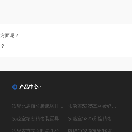
个方面呢？
呢？
产品中心：
适配比表面分析康塔杜瓦瓶AUTOSORB-1
实验室5225真空镀银精馏装置
实验室精密精馏装置具电加热精馏仪器
实验室5225分馏精馏塔玻璃仪器装置
适配麦克表面积与孔径分析杜瓦瓶ASAP 2460
隔绝CO2滴定管/移液管装置 玻璃仪器