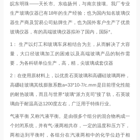
皖东明珠——天长市。东临扬州，与南京接壤。我厂专业
生产玻璃仪器已有18年的生产经验；也为国内知名玻璃仪
器生产商及贸易公司贴牌生产，也为国外客户生产了优质
玻璃仪器，有的
高端
玻璃仪器拟补了国内，国际*。
1： 生产以灯工和玻璃车床相结合为主，从而解决了大容
量，大口径玻璃加工的困难以及
高端
玻璃产品的制作需
要，为各科研单位生产，高，精，尖玻璃成套仪器
2：在使用原材料上，以优质石英玻璃和高硼硅玻璃两种，
高硼硅玻璃其线膨胀系数a=33*10-7/c.mm是目前理化性能
的耐热玻璃，而且与世界*玻璃“派力克司”接了轨，石英玻
璃由于耐温高达1200度左右，广泛用于特殊行业。
气液平衡 又称汽液平衡。是由很多个组分的混合物构成一
个封闭系统，并有气-液两相共存，一定的温度和压力下，
两相达到平衡时，各组分在汽液两相中的化学位趋于相