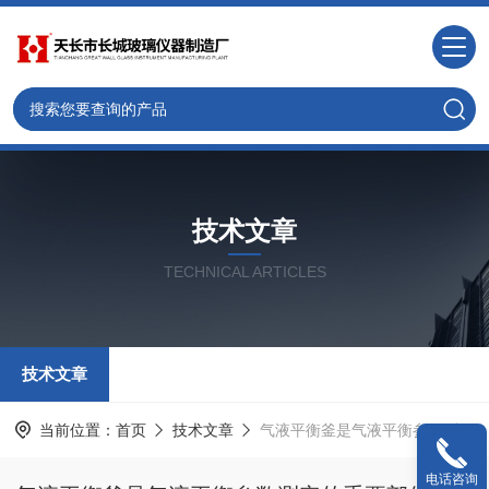
技术文章
TECHNICAL ARTICLES
技术文章
当前位置：
首页
技术文章
气液平衡釜是气液平衡参数测定的重要部件之一
电话咨询