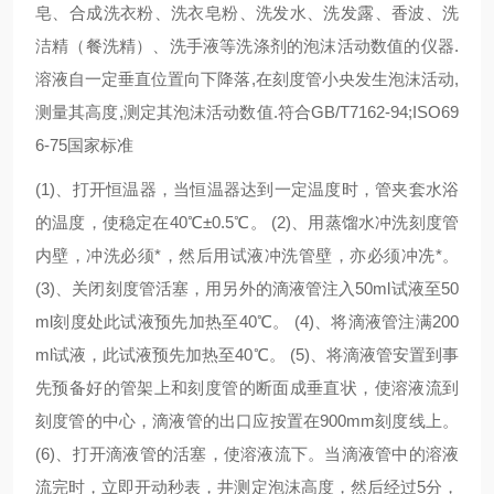
皂、合成洗衣粉、洗衣皂粉、洗发水、洗发露、香波、洗
洁精（餐洗精）、洗手液等洗涤剂的泡沫活动数值的仪器.
溶液自一定垂直位置向下降落,在刻度管小央发生泡沫活动,
测量其高度,测定其泡沫活动数值.符合GB/T7162-94;ISO69
6-75国家标准
(1)、打开恒温器，当恒温器达到一定温度时，管夹套水浴
的温度，使稳定在40℃±0.5℃。 (2)、用蒸馏水冲洗刻度管
内壁，冲洗必须*，然后用试液冲洗管壁，亦必须冲冼*。
(3)、关闭刻度管活塞，用另外的滴液管注入50ml试液至50
ml刻度处此试液预先加热至40℃。 (4)、将滴液管注满200
ml试液，此试液预先加热至40℃。 (5)、将滴液管安置到事
先预备好的管架上和刻度管的断面成垂直状，使溶液流到
刻度管的中心，滴液管的出口应按置在900mm刻度线上。
(6)、打开滴液管的活塞，使溶液流下。当滴液管中的溶液
流完时，立即开动秒表，井测定泡沫高度，然后经过5分，