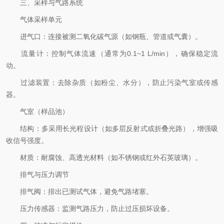
三、采样与气路系统
气体采样单元
进气口：连接被测二氧化碳气源（如钢瓶、管道或气囊）。
流量计：控制气体流速（通常为0.1~1 L/min），确保稳定流
动。
过滤装置：去除杂质（如粉尘、水分），防止污染气室或传感
器。
气室（样品池）
结构：多采用长光程设计（如多层反射式或折叠光路），增强吸
收信号强度。
材质：耐腐蚀、高透光材料（如不锈钢或红外石英玻璃）。
排气与压力调节
排气阀：排出已测试气体，避免气路堵塞。
压力传感器：监测气路压力，防止过压损坏设备。