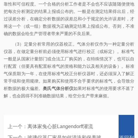
靠性和可信程度。一个合格的分析工作者是不会也不应该随随便便地
把每次分析测定的结果上报或公布的。一般是在测定结果得出后，经
过误差分析，在确定分析数据的误差总和小于规定的允许误差时，才
将这一个（或一组）数据视为正确测定结果上报或公布。否则，不准
确的数据会给生产管理者带来严重的不良后果。
（3）定量分析常用的仪器校正。气体分析仪作为一种定量分析
仪器，在做定量分析前必须使用标准气进行校正（或标定）。标准气
一般是从国家计量部门或合法工厂购买的，在特殊情况下，也可以自
行配置（但要具有配置标准气的资格和能力以及相关的设备）。标准
气保质期为一年，在使用标准气校正分析仪器时，还必须深入了解正
常手续和使用规律。如果购买和使用不合乎要求的标准气，会导致分
析数据的极大偏差。
奥氏气体分析仪
如果对标准气的使用要求不甚了
解，也会因得不到准确数据结果，给空分生产带来麻烦。
上一个：
离体家兔心脏Langendorff灌流
下一个：
玻璃仪器厂家是如何清洗和保养玻
返回列