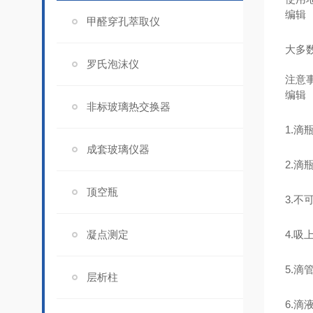
编辑
甲醛穿孔萃取仪
大多
罗氏泡沫仪
注意
编辑
非标玻璃热交换器
1.
成套玻璃仪器
2.
顶空瓶
3.
凝点测定
4.
5.
层析柱
6.