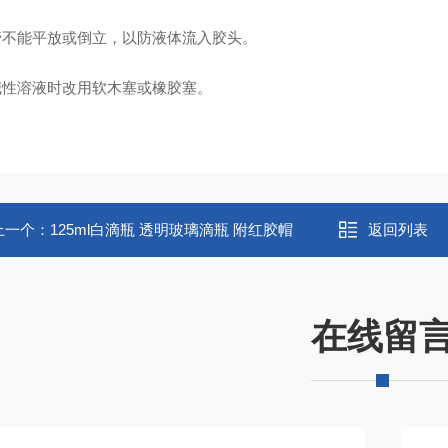
滴管不能平放或倒立，以防液体流入胶头。
盛碱性溶液时改用软木塞或橡胶塞。
上一个：
125ml白滴瓶 透明玻璃滴瓶 附红胶帽
返回列表
在线留