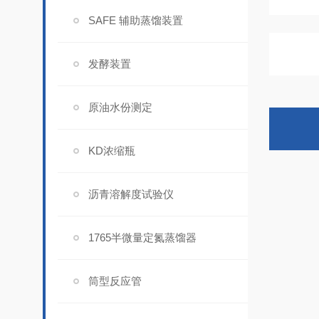
SAFE 辅助蒸馏装置
发酵装置
原油水份测定
KD浓缩瓶
沥青溶解度试验仪
1765半微量定氮蒸馏器
筒型反应管