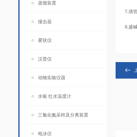
蒸馏装置
7.
撞击器
8.
雾状仪
汉普仪
动物实验仪器
水银 红水温度计
三氯化氮采样及分离装置
电泳仪