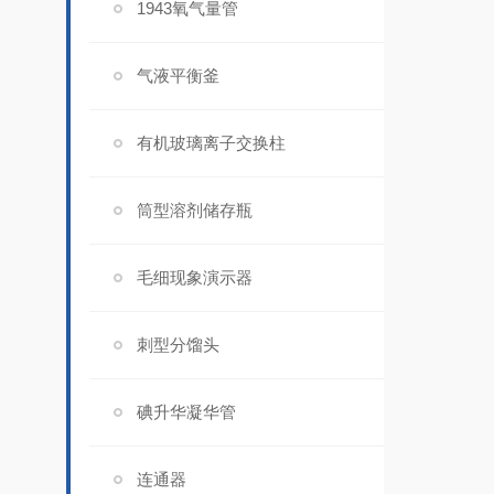
1943氧气量管
气液平衡釜
有机玻璃离子交换柱
筒型溶剂储存瓶
毛细现象演示器
刺型分馏头
碘升华凝华管
连通器