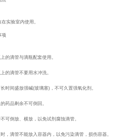
数在实验室内使用。
事项
滴瓶上的滴管与滴瓶配套使用。
滴瓶上的滴管不要用水冲洗。
不可长时间盛放强碱(玻璃塞)，不可久置强氧化剂。
吸上的药品剩余不可倒回。
滴管不可倒放、横放，以免试剂腐蚀滴管。
滴液时，滴管不能放入容器内，以免污染滴管，损伤容器。