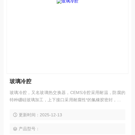
玻璃冷腔
玻璃冷腔，又名玻璃热交换器，CEMS冷腔采用耐温，防腐的
特种硼硅玻璃加工，上下接口采用耐腐性*的氟橡胶密封，内含
冷却液，具有 耐酸碱、耐腐蚀、抗老化、阻力小、不容易堵塞
的双级冷凝功能，使温度控制更均匀、稳定。适用于半导体制
更新时间：2025-12-13
冷器、压缩机制冷器，适用国内各种气体冷凝器。
产品型号：