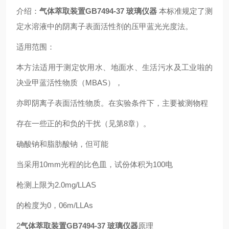
介绍：
气体萃取装置GB7494-37 玻璃仪器
本标准规定了测
定水溶液中的阴离子表面活性剂的压甲蓝光光度法。
适用范围：
本方法适用于测定饮用水、地面水、生活污水及工业啦的
决业甲蓝活性物质（MBAS），
亦即阴离子表面活性物质。在实验条件下，主要被测物程
存在一些正的和负的干扰（见第8章）。
确酸钠和脂肪酸钠，但可能
当采用10mm光程的比色皿，试份体积为100电
枪测上限为2.0mg/LLAS
的检度为0，06m/LLAs
2
气体萃取装置GB7494-37 玻璃仪器
原理