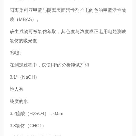
阳离染料亚甲蓝与阴离表面活性剂个电的色的甲蓝活性物
质（MBAS）。
该生成物可被氯仿萃取，其色度与浓度成正电用电处测成
氯仿的吸光度
3试剂
在测定过程中，仅使用*的分析纯试剂和
3.1*（NaOH）
饱人有
纯度的水
3.2硫酸（H2SO4）：0.5m
3.3氯仿（CHC1）