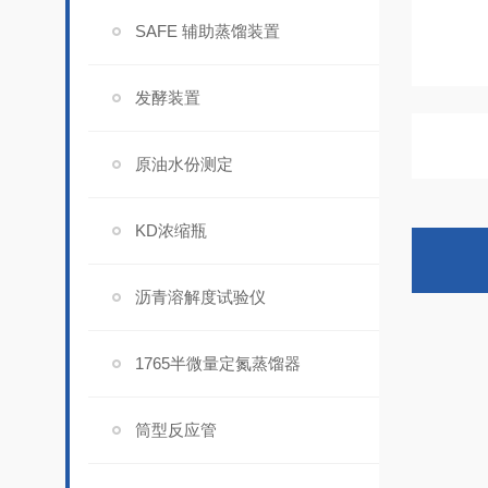
SAFE 辅助蒸馏装置
发酵装置
原油水份测定
KD浓缩瓶
沥青溶解度试验仪
1765半微量定氮蒸馏器
筒型反应管