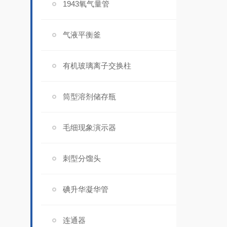
1943氧气量管
气液平衡釜
有机玻璃离子交换柱
筒型溶剂储存瓶
毛细现象演示器
刺型分馏头
碘升华凝华管
连通器