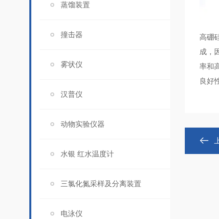
蒸馏装置
撞击器
高硼
成，因
雾状仪
率和
良好
汉普仪
动物实验仪器
水银 红水温度计
三氯化氮采样及分离装置
电泳仪