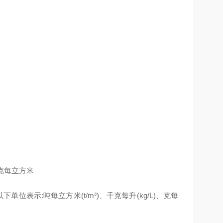
兆克每立方米
以下单位表示:吨每立方米(t/m³)、千克每升(kg/L)、克每