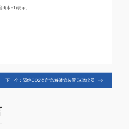
(水=1)表示。
下一个：
隔绝CO2滴定管/移液管装置 玻璃仪器
言