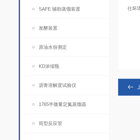
仕坏境
SAFE 辅助蒸馏装置
发酵装置
原油水份测定
KD浓缩瓶
沥青溶解度试验仪
1765半微量定氮蒸馏器
筒型反应管