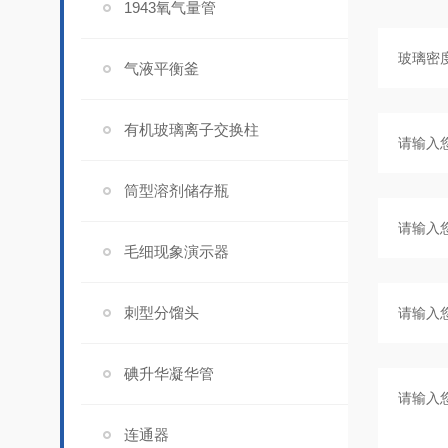
1943氧气量管
气液平衡釜
有机玻璃离子交换柱
筒型溶剂储存瓶
毛细现象演示器
刺型分馏头
碘升华凝华管
连通器