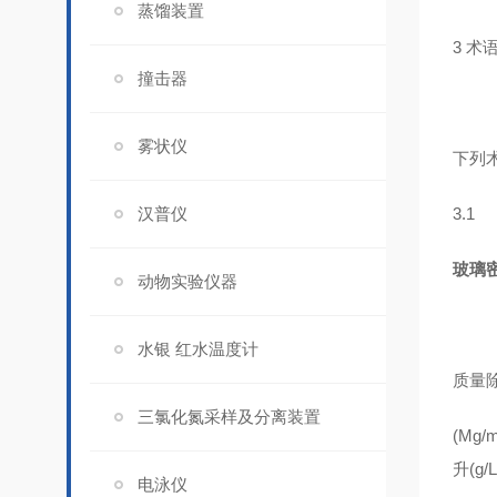
蒸馏装置
3 术
撞击器
雾状仪
下列
汉普仪
3.1
玻璃密
动物实验仪器
水银 红水温度计
质量除
三氯化氮采样及分离装置
(Mg
升(g/
电泳仪