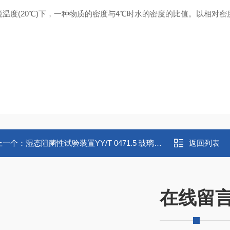
温度(20℃)下，一种物质的密度与4℃时水的密度的比值。以相对密度d
上一个：
湿态阻菌性试验装置YY/T 0471.5 玻璃仪器
返回列表
在线留