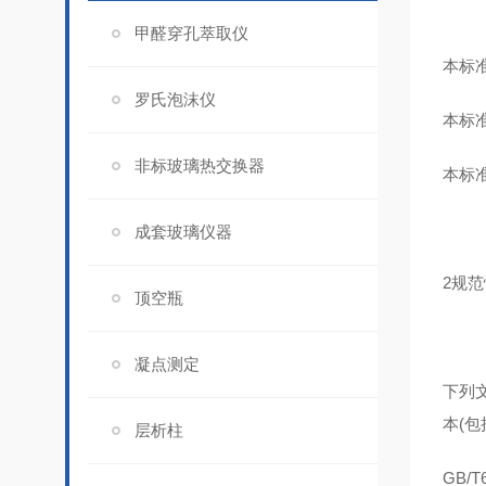
甲醛穿孔萃取仪
本标
罗氏泡沫仪
本标
非标玻璃热交换器
本标
成套玻璃仪器
2规
顶空瓶
凝点测定
下列
本(
层析柱
GB/