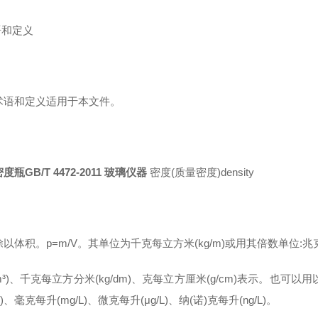
语和定义
术语和定义适用于本文件。
度瓶GB/T 4472-2011 玻璃仪器
密度(质量密度)density
以体积。p=m/V。其单位为千克每立方米(kg/m)或用其倍数单位:
/m³)、千克每立方分米(kg/dm)、克每立方厘米(g/cm)表示。也可以用
L)、毫克每升(mg/L)、微克每升(μg/L)、纳(诺)克每升(ng/L)。