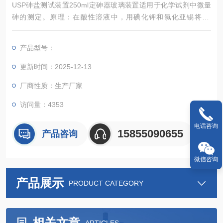
USP砷盐测试装置250ml定砷器玻璃装置适用于化学试剂中微量
砷的测定。原理：在酸性溶液中，用碘化钾和氯化亚锡将AS
（V）还原为AS（Ⅲ）。在锌粒与酸作用产生砷化氢体被 二乙基
二硫代氨基甲酸银三氯甲烷溶液吸收，生成紫红色产特，
产品型号：
用分光光度法或目测比色法测定。检测范围：0.1～4ug/nl（以AS
计）
更新时间：2025-12-13
厂商性质：生产厂家
访问量：4353
电话咨询
15855090655
产品咨询
微信咨询
产品展示
PRODUCT CATEGORY
相关文章