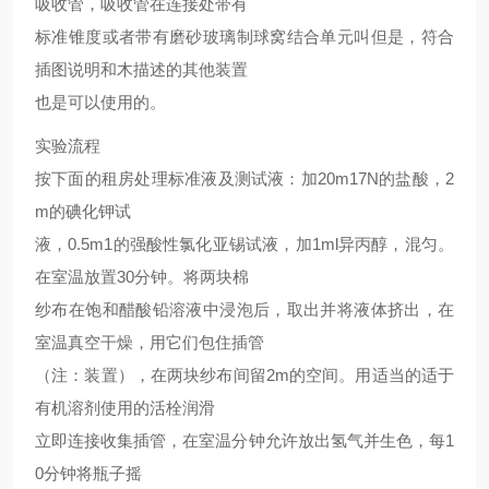
吸收管，吸收管在连接处带有
标准锥度或者带有磨砂玻璃制球窝结合单元叫但是，符合
插图说明和木描述的其他装置
也是可以使用的。
实验流程
按下面的租房处理标准液及测试液：加20m17N的盐酸，2
m的碘化钾试
液，0.5m1的强酸性氯化亚锡试液，加1ml异丙醇，混匀。
在室温放置30分钟。将两块棉
纱布在饱和醋酸铅溶液中浸泡后，取出并将液体挤出，在
室温真空干燥，用它们包住插管
（注：装置），在两块纱布间留2m的空间。用适当的适于
有机溶剂使用的活栓润滑
立即连接收集插管，在室温分钟允许放出氢气并生色，每1
0分钟将瓶子摇