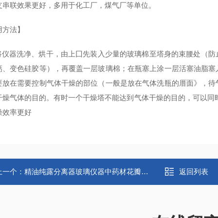
支串联效果更好，多用于化工厂，煤气厂等单位。
用方法】
器洗净、烘干，由上囗先装入少量的玻璃棉至塔身的束腰处（防
钙、变色硅胶等），再覆盖一层玻璃棉；在瓶塞上涂一层活塞油脂塞
要放在需要控制气体干燥的部位（一般是放在气体洗瓶的厝面》，待
干燥气体的目的。有时一个干燥塔不能达到气体干燥的目的，可以同
燥效率更好
上一个：
精油纯露分离器玻璃仪器中药材花瓣提纯
返回列表