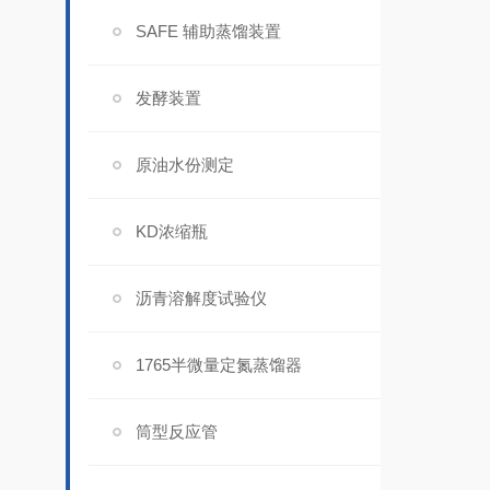
SAFE 辅助蒸馏装置
发酵装置
原油水份测定
KD浓缩瓶
沥青溶解度试验仪
1765半微量定氮蒸馏器
筒型反应管