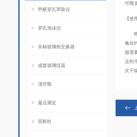
可两
甲醛穿孔萃取仪
【使
罗氏泡沫仪
将仪
氯化
非标玻璃热交换器
据需
达到
成套玻璃仪器
次干
顶空瓶
凝点测定
层析柱