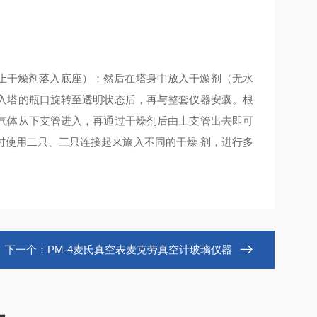
止干燥剂落入底座）；然后在
塔身中放入干燥剂（无水
入塔的瓶口旋转至透明状态后，再与整套仪器安囊。根
气体从下支管进入，再通过干燥剂后由上支管出去即可
时使用二只、三只连接起来旅入不同的干燥 剂，进行多
下一个：
PM-4麦氏真空表麦克劳真空计玻璃仪器