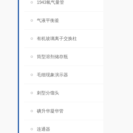
1943氧气量管
气液平衡釜
有机玻璃离子交换柱
筒型溶剂储存瓶
毛细现象演示器
刺型分馏头
碘升华凝华管
连通器