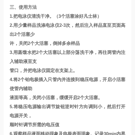
三、使用方法
1.把电泳仪清洗干净。（3个活塞涂好凡士林）
2.用少量样品洗涤电泳仪2-3次，然后注入样品直至页面高
出2个活塞少
许，关闭2个大活塞，倒掉多余样品
3.用蒸馏水把2个大活塞以上部分荡洗干净，再往两管内注
入辅助液至支
管口，并把电泳仪固定在支架上。
4.将2个铂电极插入只管内并连接到稳压电源，开启小活塞
使管内辅助
液面等高，关闭小活塞，缓缓开启2个大活塞。
5.将稳压电源输出调节旋钮逆时针方向调到小，然后打开
电源开关，
顺时针调节所需的电压值
6.观察样品液面移动现象及电极表面现象。记录30min内界