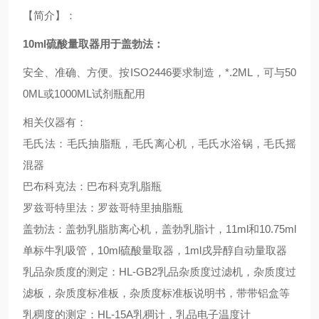
【简介】：
10ml硫酸量取器用于盖勃法
：
安全、准确、方便。按ISO2446要求制造，*.2ML，可与50
0ML或1000ML试剂瓶配用
相关仪器有：
毛氏法：毛氏抽脂瓶，毛氏离心机，毛氏水浴锅，毛氏摇
混器
巴布科克法：巴布科克乳脂瓶
罗兹哥特里法：罗兹哥特里抽脂瓶
盖勃法：盖勃乳脂肪离心机，盖勃乳脂计，11ml和10.75ml
单标牛乳吸管，10ml硫酸量取器，1ml戌异醇自动量取器
乳品杂质度的测定：HL-GB2乳品杂质度过滤机，杂质度过
滤板，杂质度标准板，杂质度标准板说明书，带带铝盒等
乳稠度的测定：HL-15A乳稠计，乳品电子温度计