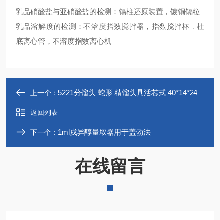
乳品硝酸盐与亚硝酸盐的检测：镉柱还原装置，镀铜镉粒
乳品溶解度的检测：不溶度指数搅拌器，指数搅拌杯，柱
底离心管，不溶度指数离心机
5221分馏头 蛇形 精馏头具活芯式 40*14*24*24 玻璃活塞
上一个：
返回列表
1ml戌异醇量取器用于盖勃法
下一个：
在线留言