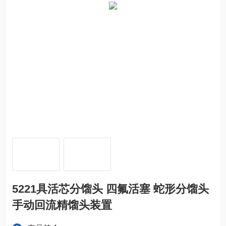
5221具活芯分馏头 四氟活塞 蛇形分馏头
手动回流精馏头装置