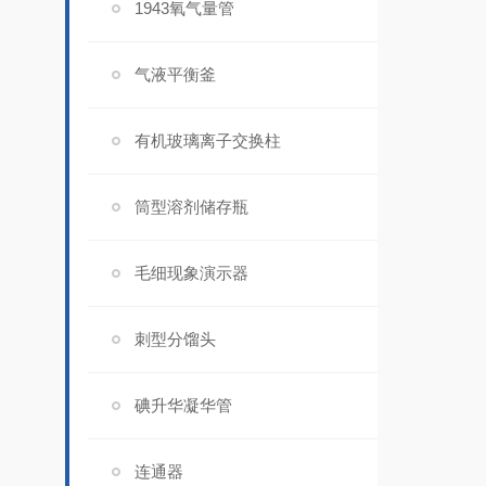
1943氧气量管
气液平衡釜
有机玻璃离子交换柱
筒型溶剂储存瓶
毛细现象演示器
刺型分馏头
碘升华凝华管
连通器