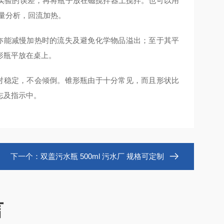
成实验的误差，再将瓶子放在磁搅拌器上搅拌。也可以用
量分析，回流加热。
亦能减慢加热时的流失及避免化学物品溢出；至于其平
形瓶平放在桌上。
对稳定，不会倾倒。锥形瓶由于十分常见，而且形状比
志及指示中。
下一个：
双盖污水瓶 500ml 污水厂 规格可定制
言