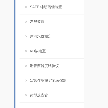
SAFE 辅助蒸馏装置
发酵装置
原油水份测定
KD浓缩瓶
沥青溶解度试验仪
1765半微量定氮蒸馏器
筒型反应管