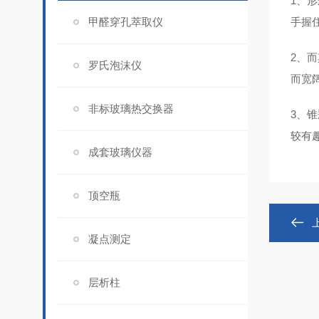
1、
甲醛穿孔萃取仪
手握
2、
罗氏泡沫仪
而宽
非标玻璃热交换器
3、
较有
成套玻璃仪器
顶空瓶
凝点测定
层析柱