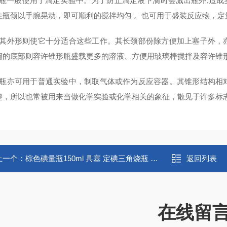
形瓶一般使用于滴定实验中。为了防止滴定液下滴时会溅出瓶外,造
住瓶颈以手腕晃动，即可顺利的搅拌均匀 。也可用于盛装反应物，定
而其外形则使它十分适合这些工作。其长颈部份除方便加上塞子外，
阔的底部则容许锥形瓶盛载更多的溶液、方便用玻璃棒搅拌及容许锥
锥瓶亦可用于普通实验中，制取气体或作为反应容器。其锥形结构相
趣，所以也常被用来当做化学实验或化学相关的象征，散见于许多标
上一个：
棕色碘量瓶150ml 具塞 定碘三角烧瓶 可定制
返回列表
在线留