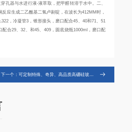
过穿孔器与水进行液-液萃取，把甲醛转溶于水中。二、
反应生成二乙酰基二氢卢剔啶，在波长为412MM时，
22，冷凝管3，锥形接头，磨口配合45、40和71、51
合29、32、和45、409，圆底烧瓶1000ml，磨口配
下一个：
可定制特殊、奇异、高品质高硼硅玻璃仪器
言