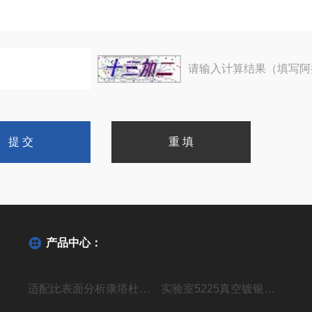
请输入计算结果（填写阿
产品中心：
适配比表面分析康塔杜瓦瓶AUTOSORB-1
实验室5225真空镀银精馏装置