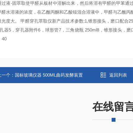
通过液-固萃取使甲醛从板材中溶解出来，然后将溶有甲醛的甲苯通
甲醛水溶液的浓度，在乙酰丙酮和乙酸铵混合溶液中，甲醛与乙酰丙酮
光度大。 甲醛穿孔萃取仪新产品技术参数:1,锥形接头，磨口配合29,3
孔器5，穿孔器附件6，球形管7，三角烧瓶 250ml8，锥形接头，磨口配
、40
上一个：
国标玻璃仪器 500ML曲药发酵装置
返回列表
在线留