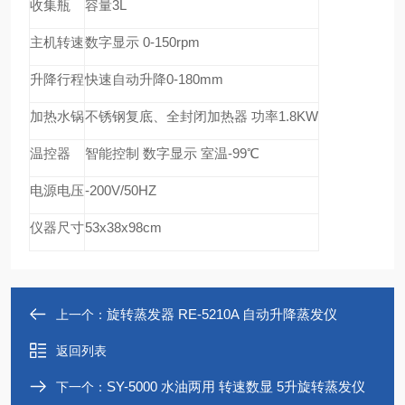
收集瓶
容量3L
主机转速
数字显示 0-150rpm
升降行程
快速自动升降0-180mm
加热水锅
不锈钢复底、全封闭加热器 功率1.8KW
温控器
智能控制 数字显示 室温-99
℃
电源电压
-200V/50HZ
仪器尺寸
53x38x98cm
旋转蒸发器 RE-5210A 自动升降蒸发仪
上一个：
返回列表
SY-5000 水油两用 转速数显 5升旋转蒸发仪
下一个：