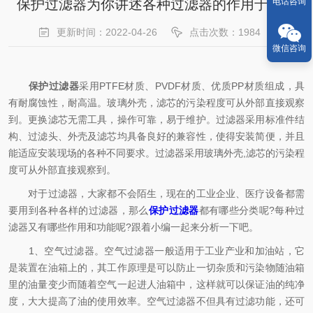
保护过滤器为你讲述各种过滤器的作用于功能
电话咨询
更新时间：2022-04-26
点击次数：1984
微信咨询
保护过滤器
采用PTFE材质、PVDF材质、优质PP材质组成，具
有耐腐蚀性，耐高温。玻璃外壳，滤芯的污染程度可从外部直接观察
到。更换滤芯无需工具，操作可靠，易于维护。过滤器采用标准件结
构、过滤头、外壳及滤芯均具备良好的兼容性，使得安装简便，并且
能适应安装现场的各种不同要求。过滤器采用玻璃外壳,滤芯的污染程
度可从外部直接观察到。
对于过滤器，大家都不会陌生，现在的工业企业、医疗设备都需
要用到各种各样的过滤器，那么
保护过滤器
都有哪些分类呢?每种过
滤器又有哪些作用和功能呢?跟着小编一起来分析一下吧。
1、空气过滤器。空气过滤器一般适用于工业产业和加油站，它
是装置在油箱上的，其工作原理是可以防止一切杂质和污染物随油箱
里的油量变少而随着空气一起进人油箱中，这样就可以保证油的纯净
度，大大提高了油的使用效率。空气过滤器不但具有过滤功能，还可