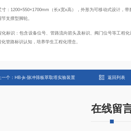
尺寸：1200×550×1700mm（长x宽x高），外形为可移动式
调节支撑型脚轮。
工程化标识：包含设备位号、管路流向箭头及标识、阀门位号等工程
程化管路标识认知，培养学生工程化理念。
上一个：
HB-jk-脉冲筛板萃取塔实验装置
返回列表
在线留