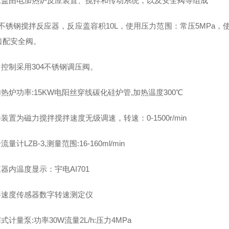
应盖由电加热炉反应装置、搅拌和传动系统，以及安全阀等组成
4不锈钢搅拌反应器，反应盖容积10L，使用压力范围：常压5MPa
口配安全阀。
力控制采用304不锈钢调压阀。
加热炉功率:15KW电阳丝穿线碳化硅炉管,加热温度300℃
拌装置为磁力搅拌搅拌速度无级调速，转速：0-1500
r/
min
子流量计LZB
-
3,测量范围:16-160ml/min
应器内温度显示：宇电A
I
701
搅拌速度传感器数字转速测定仪
塞式计量泵:功率30W流量2L/h:压力4MPa