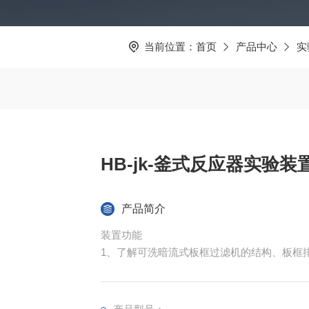
当前位置：
首页
产品中心
实
HB-jk-釜式反应器实验装
产品简介
装置功能
1、了解可洗暗流式板框过滤机的结构、板框
2、测定一定条件下的恒压过滤常数和比阻
3、测定不同压力下滤饼的压缩指数
4、学习洗涤速率测定方法及操作；