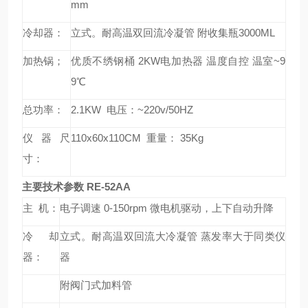
mm
冷却器：
立式。耐高温双回流冷凝管 附收集瓶3000ML
加热锅；
优质不绣钢桶 2KW电加热器 温度自控 温室~
9
9℃
总功率：
2.1KW 电压：~220v/50HZ
仪器尺
110x60x110CM 重量： 35Kg
寸：
主要技术参数 RE-52AA
主 机：
电子调速 0-150rpm 微电机驱动，上下自动升降
冷却
立式。耐高温双回流大冷凝管 蒸发率大于同类仪
器：
器
附阀门式加料管