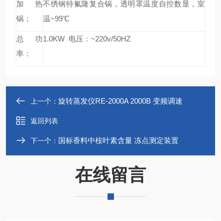
加热
不绣钢特氟隆复合锅，透明罩温度自控数显，室
锅；
温~99
℃
总功
1.0KW 电压：~220v/50HZ
率：
旋转蒸发仪RE-2000A 2000B 变频调速
上一个：
返回列表
国标香料中桉叶素含量 冻点测定装置
下一个：
在线留言