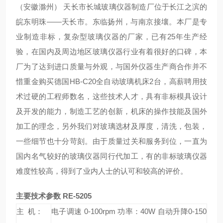
（安徽滁州） 天长市长城玻璃仪器制造厂位于长江之滨的
皖东明珠——天长市。东临扬州，与南京接壤。本厂是专
业制造非标，复杂型玻璃仪器的厂家，已有25年生产经
验，在国内及周边地区玻璃仪器行业
有着很好的口碑
，本
厂为了达到进口质量与外观，与国外仪器生产商合作并不
惜重金购买德国
HB-C20
全自动玻璃机床2台，高薪聘用
技
术过硬的
工程师数名，这些技术人才，具有非标模具设计
及开发的能力，制造工艺的创新，机床的操作技能及国外
加工的理念，另外我们对玻璃选材及厚度，清洗，包装，
一些细节也十分苛刻。由于质量过关和服务到位，
一直为
国内名气较好的玻璃仪器同行代加工
，
有的非标玻璃仪器
难度性较高，得到了业内人士的认可和较高的评价。
主要技术参数 RE-5205
主 机：
电子调速 0-100rpm 功率：40W 自动升降0-150