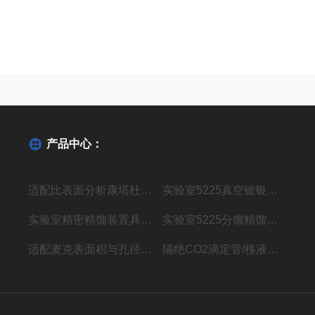
产品中心：
适配比表面分析康塔杜瓦瓶AUTOSORB-1
实验室5225真空镀银精馏装置
实验室精密精馏装置具电加热精馏仪器
实验室5225分馏精馏塔玻璃仪器装置
适配麦克表面积与孔径分析杜瓦瓶ASAP 2460
隔绝CO2滴定管/移液管装置 玻璃仪器