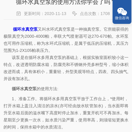
循环水真空泵的使用方法你学会了吗？
更新时间：2020-11-13
点击次数：1708
微信咨询
循环水真空泵
又叫水环式真空泵是一种抽真空泵。它所能获得的
极限真空为2000-4000帕，串联大气喷射器可达270-670帕。水环泵
也可用作压缩机，称为水环式压缩机，是属于低压的压缩机，其压力
范围为1-2X105帕表压力。
该泵是在循环水多用真空泵的基础上，根据实验室面积较小这一
特点，改进透明防腐水箱，防腐壳和不锈钢外壳多种型号，缩小体积
改进而成，具有体积小，重量轻，外型美观等特点，四表、四头抽气,
并设有加冰孔。
循环水真空泵
的使用方法:
1、准备工作。将循环水多用真空泵平放于工作台上，*使用时，
打开水箱上盖注入清洁的凉水(亦可经由放水软管加水)，当水面即将
升至水箱后面的溢水嘴下高度时停止加水，重复开机可不再加水。每
星期至少更换一次水，如水质污染严重，使用率高，则须缩短更换水
的时间，保持水箱中的水质清洁。