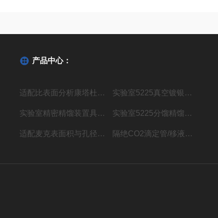
产品中心：
适配比表面分析康塔杜瓦瓶AUTOSORB-1
实验室5225真空镀银精馏装置
实验室精密精馏装置具电加热精馏仪器
实验室5225分馏精馏塔玻璃仪器装置
适配麦克表面积与孔径分析杜瓦瓶ASAP 2460
隔绝CO2滴定管/移液管装置 玻璃仪器