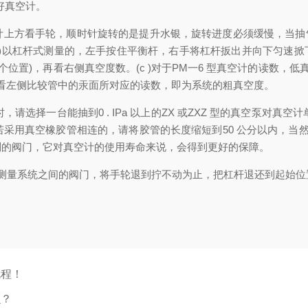
好真空计。
计上方看手轮，顺时针旋转的是提升水银，旋转进度必须缓慢，当抽气管
 )以杠杆式测量的，左手按住平衡杆，右手将杠杆扳出并向下匀速掀
位置)，再看右侧真空度数。(c )对于PM一6 型真空计的读数，低
再看左侧比较管中的汞面所对应的读数，即为系统的粗真空度。
择一台能抽到0 . IPa 以上的ZX 或ZXZ 型的真空泵对真空
采用真空橡胶管相连的，请将胶管的长度缩短到50 公分以内，当然
制的阀门，它对真空计的使用寿命来说，会得到更好的保障。
测量系统之间的阀门，将手轮退到拧不动为止，把杠杆退还到起始位
规程！
么？