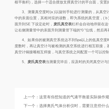
根平衡杆)，选择一个适合摆放支撑真空计的平台面，安置
3、测量真空度时(a )以旋转手轮进行测量的，从真空
中的汞面位置，其相对应的读数，即为系统的真空度，( b
面升到SE 下设定处时，
麦氏真空表
杠杆会自动地停留在这个
让右侧测量管中的汞面升到测量管下端的“0 ”位线，然后
4、如果你的被测真空系统达不到5pa以上的低真空度时，请选
度数时，再让真空计与被检测的真空系统进行相互联接，若
真空计铜接嘴相互焊接，与真空系统之间配置一个可以控
5、
麦氏真空表
当测量完毕后，应及时的关闭真空计与
上一个：
这里有你想知道的气液平衡釜实际操作
下一个：
选择奥氏气体分析仪时，需要注意些什