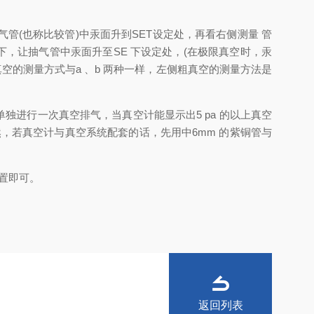
(也称比较管)中汞面升到SET设定处，再看右侧测量 管
下，让抽气管中汞面升至SE 下设定处，(在极限真空时，汞
真空的测量方式与a 、b 两种一样，左侧粗真空的测量方法是
计单独进行一次真空排气，当真空计能显示出5 pa 的以上真空
，若真空计与真空系统配套的话，先用中6mm 的紫铜管与
置即可。
返回列表