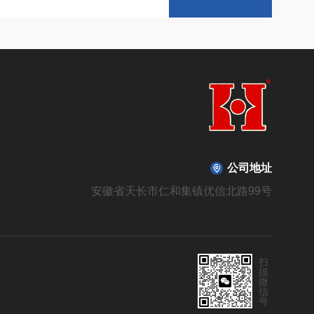
公司地址
安徽省天长市仁和集镇优信北路99号
扫
描
微
信
号