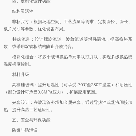
四、定制化设计功能
结构灵活性
非标尺寸：根据场地空间、工艺流量等需求，定制管径、管长、
板片尺寸等参数，优化设备布局。
特殊流道：设计螺旋流道、波纹流道等增强湍流，提高换热系
数；或采用双管板结构防止介质混合。
模块化组合：将多个玻璃换热单元串联或并联，实现多级换热或
温度梯度控制。
材料升级
高硼硅玻璃：提升耐温性（可承受-70℃至280℃温差）和耐压性
（部分设计可承受0.6MPa压力），扩展应用范围。
夹套设计：在玻璃管外增加金属夹套，通过导热油或蒸汽间接加
热，提升高温工艺适应性。
五、安全与环保功能
防爆与防泄漏