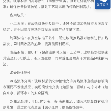
交换。玻璃材质的高导热性（虽低于金属，但通过优化结构可提升效
微信咨询
率）确保热量快速传递，满足工艺对温度的精确控制需求。
应用场景：
化工反应：在放热或吸热反应中，通过冷却或加热维持反应温度
稳定，避免因温度波动导致副反应或产品质量下降。
制药浓缩：在真空浓缩工艺中，通过玻璃换热器对物料进行加热
蒸发，同时回收蒸汽热量，提高能源利用率。
食品杀菌：在UHT（超高温瞬时灭菌）工艺中，玻璃换热器快速
升温至135℃以上，杀灭微生物，同时避免金属离子对食品风味的污
染。
多介质适应性
冷热流体分离：玻璃材质的化学惰性允许冷热流体直接接触玻璃
表面而不发生反应，实现腐蚀性介质（如强酸、强碱）与冷却水（如
自来水、循环水）的安全隔离。
双相流处理：可处理气-液、液-液两相流，如蒸汽冷凝或有机溶
剂蒸发，通过优化流道设计减少压降，提高换热效率。